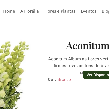
Home
A Florália
Flores e Plantas
Eventos
Blo
Aconitum
Aconitum Album as flores vert
firmes revelam tons de br
silhueta alta e
Ver Disponib
Cor:
Branco