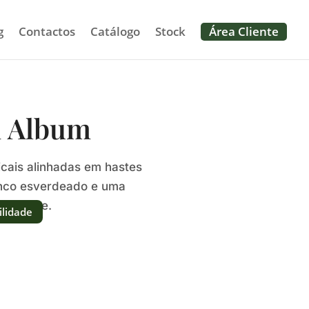
g
Contactos
Catálogo
Stock
Área Cliente
 Album
icais alinhadas em hastes
anco esverdeado e uma
 elegante.
ilidade