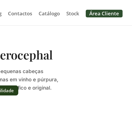
g
Contactos
Catálogo
Stock
Área Cliente
erocephal
a pequenas cabeças
nas em vinho e púrpura,
o gráfico e original.
ilidade