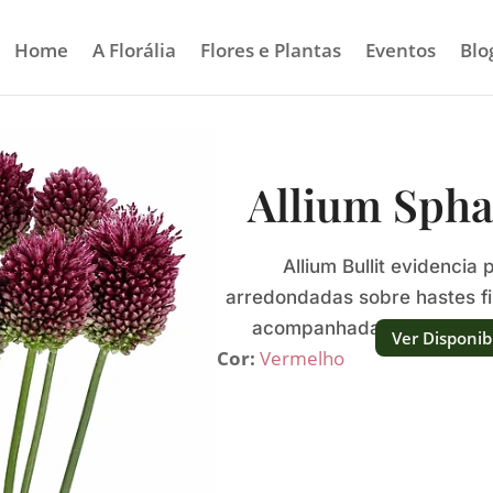
Home
A Florália
Flores e Plantas
Eventos
Blo
Allium Spha
Allium Bullit evidenci
arredondadas sobre hastes fi
acompanhadas por uma ritm
Ver Disponib
Cor:
Vermelho