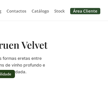
g
Contactos
Catálogo
Stock
Área Cliente
uen Velvet
 formas eretas entre
ns de vinho profundo e
 e aveludada.
ilidade