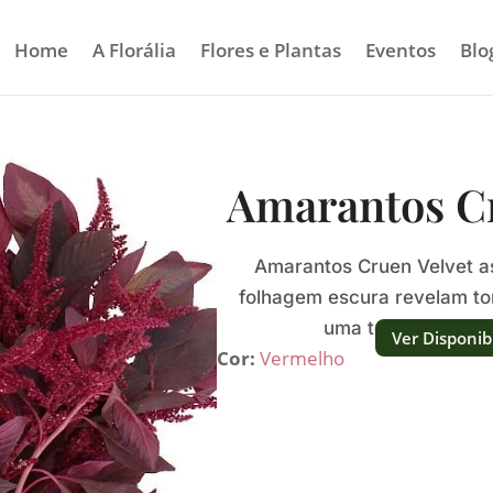
Home
A Florália
Flores e Plantas
Eventos
Blo
Amarantos Cr
Amarantos Cruen Velvet as
folhagem escura revelam to
uma textura densa
Ver Disponib
Cor:
Vermelho