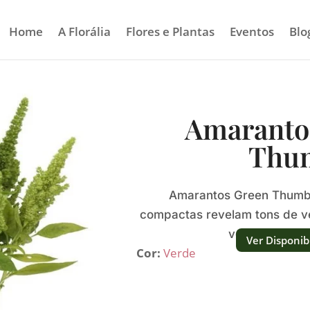
Home
A Florália
Flores e Plantas
Eventos
Blo
Amaranto
Thu
Amarantos Green Thumb 
compactas revelam tons de ve
vertical e text
Ver Disponib
Cor:
Verde