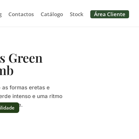
g
Contactos
Catálogo
Stock
Área Cliente
s Green
mb
as formas eretas e
rde intenso e uma ritmo
ura firme.
ilidade