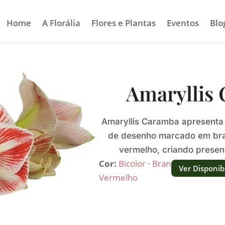
Home
A Florália
Flores e Plantas
Eventos
Blo
Amaryllis
Amaryllis Caramba apresenta 
de desenho marcado em bra
vermelho, criando presenç
Cor:
Bicolor
·
Branco
·
Ver Disponib
Vermelho