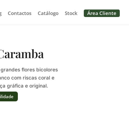
g
Contactos
Catálogo
Stock
Área Cliente
 Caramba
grandes flores bicolores
nco com riscas coral e
a gráfica e original.
ilidade