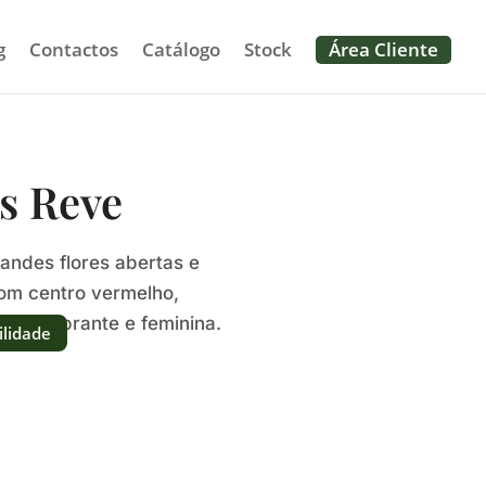
g
Contactos
Catálogo
Stock
Área Cliente
s Reve
andes flores abertas e
om centro vermelho,
cia vibrante e feminina.
ilidade