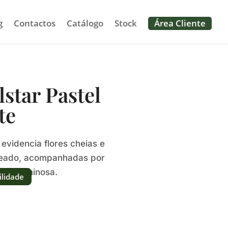
g
Contactos
Catálogo
Stock
Área Cliente
star Pastel
te
evidencia flores cheias e
eado, acompanhadas por
a e luminosa.
ilidade