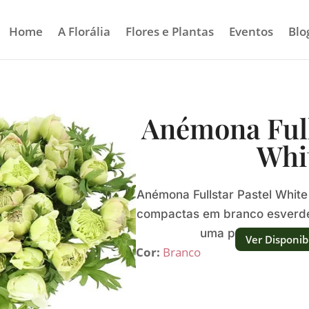
Home
A Florália
Flores e Plantas
Eventos
Blo
Anémona Full
Whi
Anémona Fullstar Pastel White 
compactas em branco esverd
uma presença fresc
Ver Disponib
Cor:
Branco