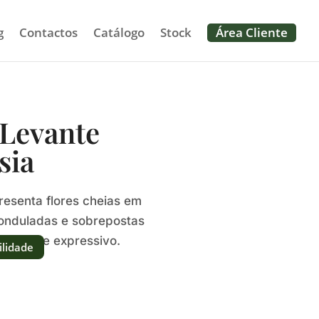
g
Contactos
Catálogo
Stock
Área Cliente
Levante
sia
esenta flores cheias em
 onduladas e sobrepostas
ndante e expressivo.
ilidade