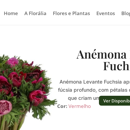
Home
A Florália
Flores e Plantas
Eventos
Blo
Anémona 
Fuch
Anémona Levante Fuchsia apr
fúcsia profundo, com pétalas
que criam um volume abu
Ver Disponib
Cor:
Vermelho