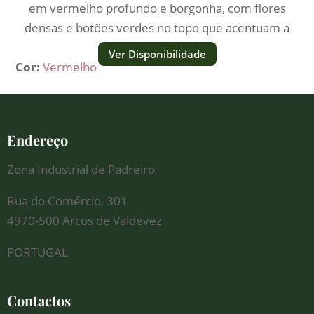
em vermelho profundo e borgonha, com flores
densas e botões verdes no topo que acentuam a
sua verticalidade.
Ver Disponibilidade
Cor:
Vermelho
Endereço
Zona Industrial de Padreiro
Rua do Comércio, 301
4970-500 Arcos de Valdevez
PORTUGAL
Contactos