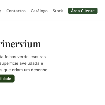
g
Contactos
Catálogo
Stock
Área Cliente
rinervium
ta folhas verde-escuras
uperfície aveludada e
as que criam um desenho
o.
ilidade