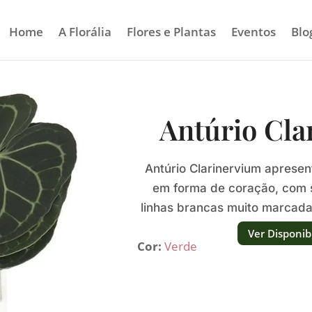
Home
A Florália
Flores e Plantas
Eventos
Blo
Antúrio Cla
Antúrio Clarinervium apresen
em forma de coração, com s
linhas brancas muito marcad
gráfic
Ver Disponib
Cor:
Verde