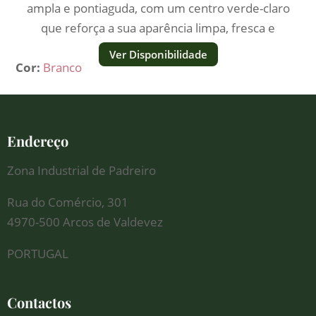
ampla e pontiaguda, com um centro verde-claro
que reforça a sua aparência limpa, fresca e
elegante.
Ver Disponibilidade
Cor:
Branco
Endereço
Zona Industrial de Padreiro
Rua do Comércio, 301
4970-500 Arcos de Valdevez
PORTUGAL
Contactos