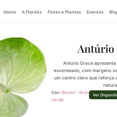
Home
A Florália
Flores e Plantas
Eventos
Blo
Antúrio
Antúrio Grace apresenta
esverdeado, com margens verd
um centro claro que reforça 
natura
Cor:
Bicolor
·
Branco
·
Ver Disponib
Verde