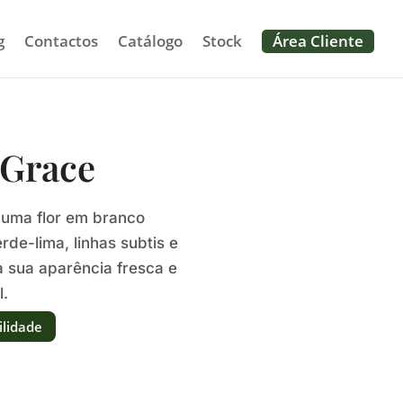
g
Contactos
Catálogo
Stock
Área Cliente
 Grace
 uma flor em branco
e-lima, linhas subtis e
a sua aparência fresca e
l.
ilidade