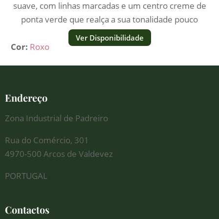
suave, com linhas marcadas e um centro creme de
ponta verde que realça a sua tonalidade pouco
comum.
Ver Disponibilidade
Cor:
Roxo
Endereço
Zona Industrial de Padreiro
Rua do Comércio, 301
4970-500 Arcos de Valdevez
PORTUGAL
Contactos