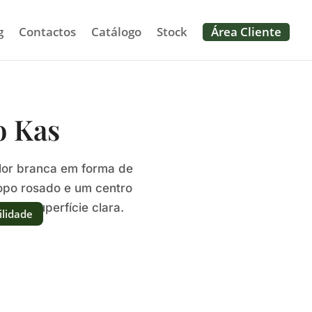
g
Contactos
Catálogo
Stock
Área Cliente
o Kas
lor branca em forma de
opo rosado e um centro
re a superfície clara.
ilidade