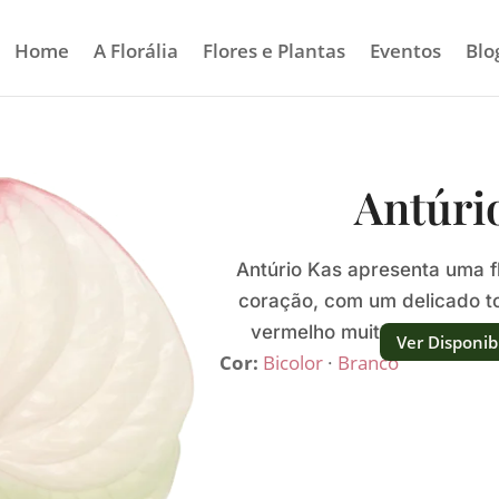
Home
A Florália
Flores e Plantas
Eventos
Blo
Antúri
Antúrio Kas apresenta uma f
coração, com um delicado t
vermelho muito definido sob
Ver Disponib
Cor:
Bicolor
·
Branco