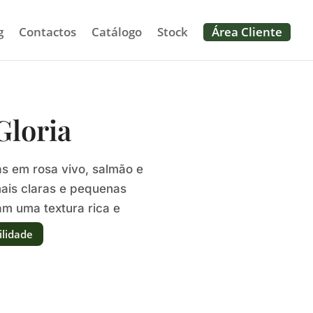
g
Contactos
Catálogo
Stock
Área Cliente
Gloria
as em rosa vivo, salmão e
ais claras e pequenas
am uma textura rica e
l.
ilidade