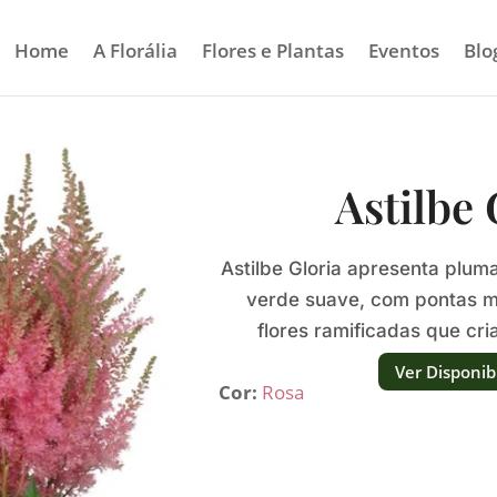
Home
A Florália
Flores e Plantas
Eventos
Blo
Astilbe 
Astilbe Gloria apresenta plum
verde suave, com pontas m
flores ramificadas que cri
gradua
Ver Disponib
Cor:
Rosa