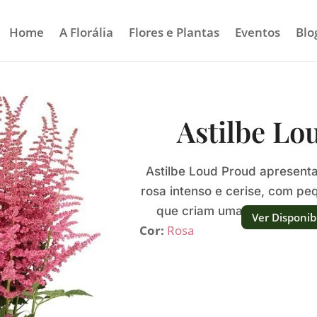
Home
A Florália
Flores e Plantas
Eventos
Blo
Astilbe Lo
Astilbe Loud Proud apresen
rosa intenso e cerise, com pe
que criam uma textura plum
Ver Disponib
Cor:
Rosa