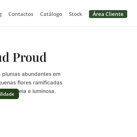
g
Contactos
Catálogo
Stock
Área Cliente
ud Proud
ta plumas abundantes em
quenas flores ramificadas
osa, cheia e luminosa.
ilidade