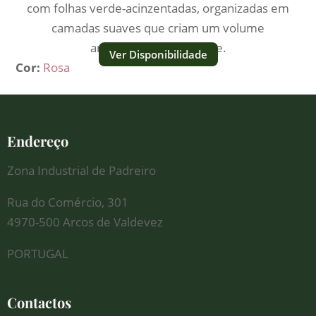
com folhas verde-acinzentadas, organizadas em
camadas suaves que criam um volume
arredondado e elegante.
Ver Disponibilidade
Cor:
Rosa
Endereço
Zona Industrial de Padreiro
Rua do Comércio, 301
4970-500 Arcos de Valdevez
PORTUGAL
Contactos