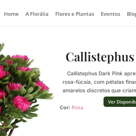
Home
A Florália
Flores e Plantas
Eventos
Blo
Callistephus
Callistephus Dark Pink apre
rosa-fúcsia, com pétalas fin
amarelos discretos que cria
vibrant
Ver Disponib
Cor:
Rosa