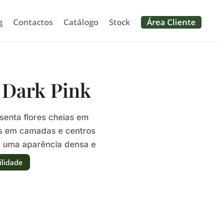
g
Contactos
Catálogo
Stock
Área Cliente
 Dark Pink
senta flores cheias em
as em camadas e centros
m uma aparência densa e
e.
ilidade