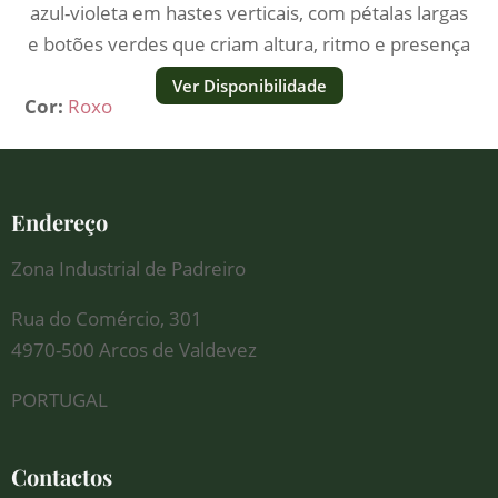
azul-violeta em hastes verticais, com pétalas largas
e botões verdes que criam altura, ritmo e presença
visual.
Ver Disponibilidade
Cor:
Roxo
Endereço
Zona Industrial de Padreiro
Rua do Comércio, 301
4970-500 Arcos de Valdevez
PORTUGAL
Contactos