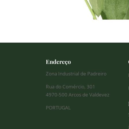
Endereço
Zona Industrial de Padreiro
Rua do Comércio, 301
4970-500 Arcos de Valdevez
PORTUGAL