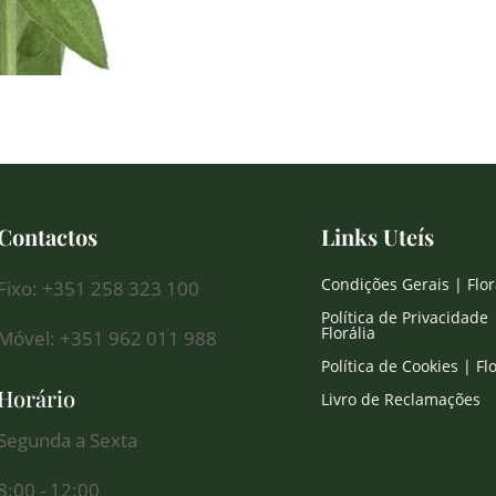
Contactos
Links Uteís
Condições Gerais | Flor
Fixo: +351 258 323 100
Política de Privacidade 
Florália
Móvel: +351 962 011 988
Política de Cookies | Flo
Horário
Livro de Reclamações
Segunda a Sexta
8:00 - 12:00