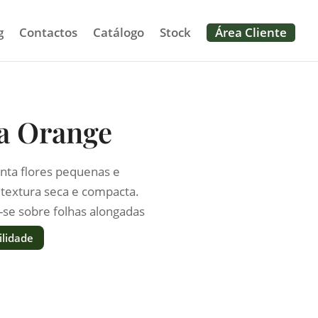
g
Contactos
Catálogo
Stock
Área Cliente
a Orange
ta flores pequenas e
textura seca e compacta.
se sobre folhas alongadas
uave.
ilidade