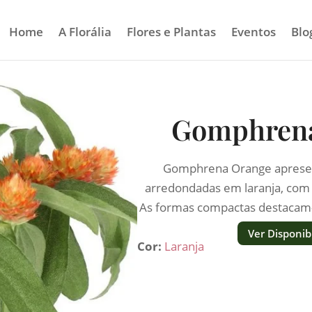
Home
A Florália
Flores e Plantas
Eventos
Blo
Gomphren
Gomphrena Orange apresen
arredondadas em laranja, com 
As formas compactas destacam-
em verde s
Ver Disponib
Cor:
Laranja