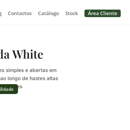
g
Contactos
Catálogo
Stock
Área Cliente
da White
res simples e abertas em
 ao longo de hastes altas
os botões
ilidade