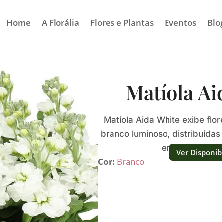
Home
A Florália
Flores e Plantas
Eventos
Blo
Matíola Ai
Matíola Aida White exibe flo
branco luminoso, distribuídas
entre numeros
Ver Disponib
Cor:
Branco