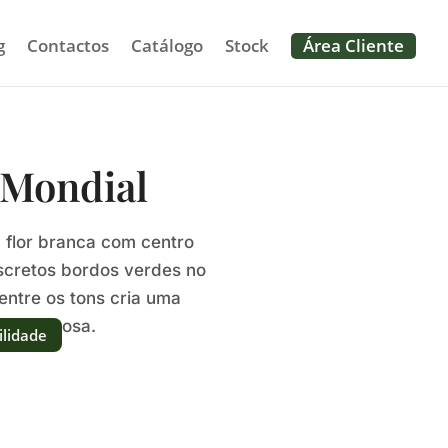
g
Contactos
Catálogo
Stock
Área Cliente
 Mondial
 flor branca com centro
iscretos bordos verdes no
 entre os tons cria uma
 e luminosa.
ilidade