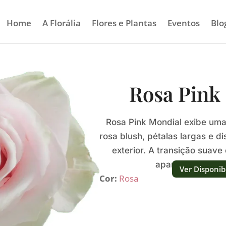
Home
A Florália
Flores e Plantas
Eventos
Blo
Rosa Pink
Rosa Pink Mondial exibe uma
rosa blush, pétalas largas e d
exterior. A transição suave
aparência fresca
Ver Disponib
Cor:
Rosa