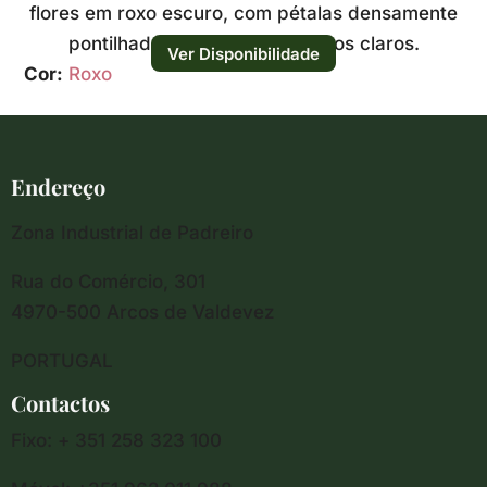
flores em roxo escuro, com pétalas densamente
pontilhadas e pequenos centros claros.
Ver Disponibilidade
Cor:
Roxo
Endereço
Zona Industrial de Padreiro
Rua do Comércio, 301
4970-500 Arcos de Valdevez
PORTUGAL
Contactos
Fixo: + 351 258 323 100