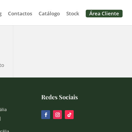
g
Contactos
Catálogo
Stock
Área Cliente
to
Redes Sociais
ália
|
rália