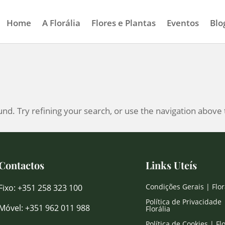
Home
A Florália
Flores e Plantas
Eventos
Blo
d. Try refining your search, or use the navigation above 
Contactos
Links Uteís
Condições Gerais | Flor
Fixo: +351 258 323 100
Política de Privacidade 
Móvel: +351 962 011 988
Florália
Política de Cookies | Flo