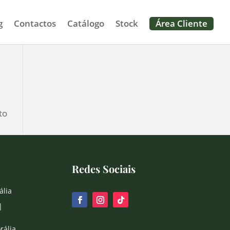
g
Contactos
Catálogo
Stock
Área Cliente
to
Redes Sociais
ália
|
rália