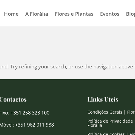
Home
A Florália
Flores e Plantas
Eventos
Blo
d. Try refining your search, or use the navigation above 
Contactos
Links Uteís
Condições Gerais | Flor
Fixo: +351 258 323 100
Política de Privacidade 
Móvel: +351 962 011 988
Florália
Política de Cookies | Flo