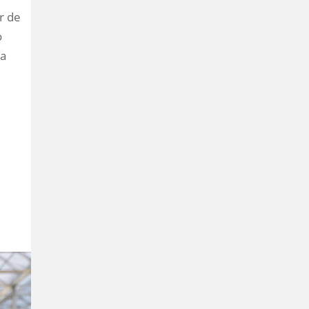
r de
o
ra
m