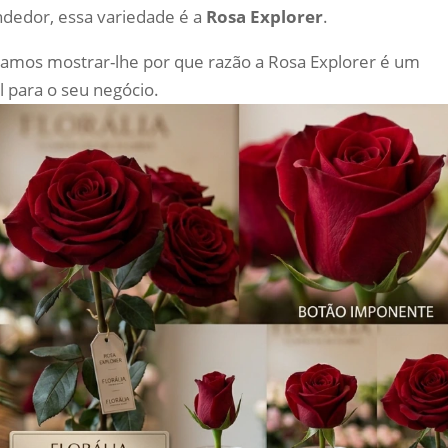
ndedor, essa variedade é a
Rosa Explorer
.
vamos mostrar-lhe por que razão a Rosa Explorer é um
l para o seu negócio.