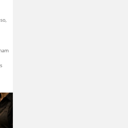
so,
nham
s