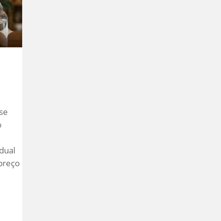
-se
o
dual
 preço