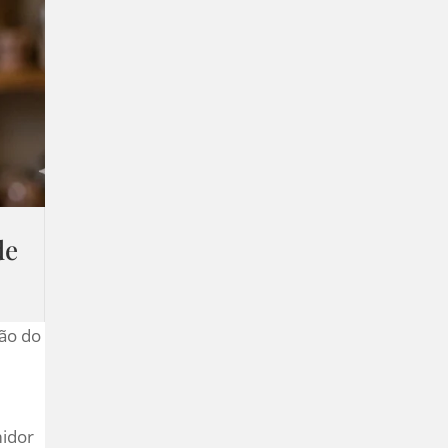
de
ção do
midor