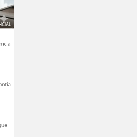
ência
antia
que