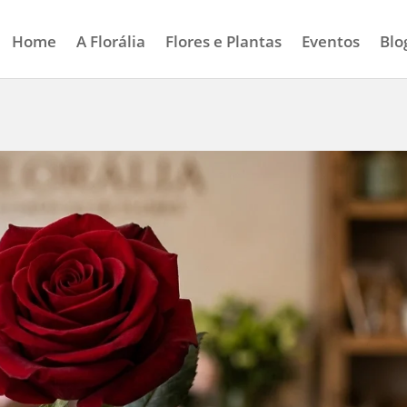
Home
A Florália
Flores e Plantas
Eventos
Blo