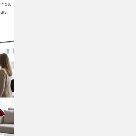
nhos,
ais