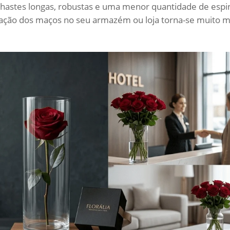
astes longas, robustas e uma menor quantidade de espi
ração dos maços no seu armazém ou loja torna-se muito m