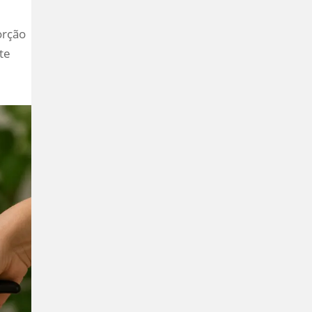
orção
te