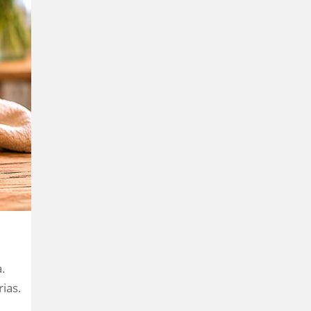
a.
ias.