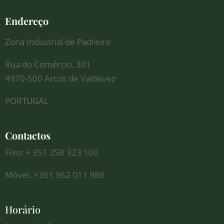
Endereço
Zona Industrial de Padreiro
Rua do Comércio, 301
4970-500 Arcos de Valdevez
PORTUGAL
Contactos
Fixo: + 351 258 323 100
Móvel: +351 962 011 988
Horário