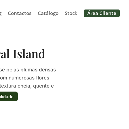
g
Contactos
Catálogo
Stock
Área Cliente
al Island
-se pelas plumas densas
com numerosas flores
extura cheia, quente e
va.
ilidade