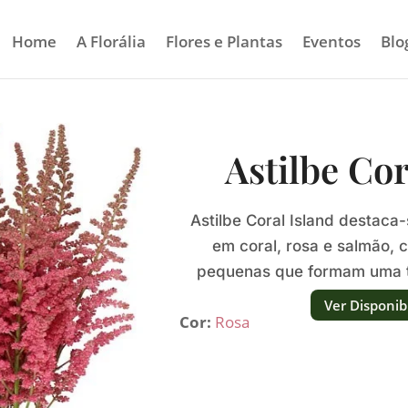
Home
A Florália
Flores e Plantas
Eventos
Blo
Astilbe Cor
Astilbe Coral Island destaca
em coral, rosa e salmão, 
pequenas que formam uma t
expressi
Ver Disponib
Cor:
Rosa