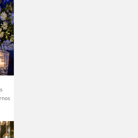
os
ernos