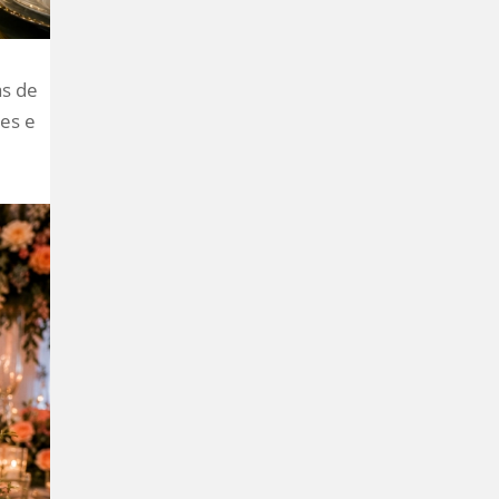
as de
tes e