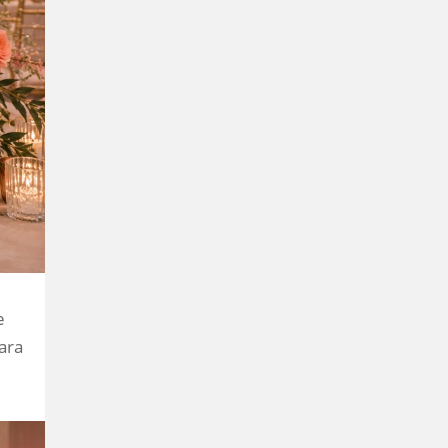
e
ara