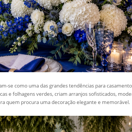
irmam-se como uma das grandes tendências para casament
s e folhagens verdes, criam arranjos sofisticados, mod
 para quem procura uma decoração elegante e memorável.