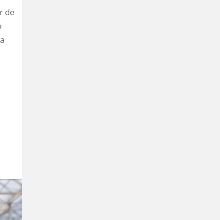
r de
o
ra
m