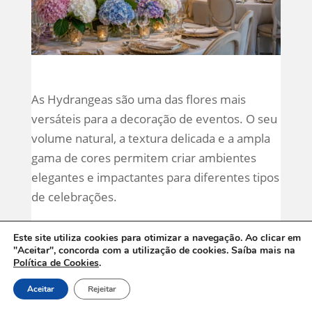
As Hydrangeas são uma das flores mais
versáteis para a decoração de eventos. O seu
volume natural, a textura delicada e a ampla
gama de cores permitem criar ambientes
elegantes e impactantes para diferentes tipos
de celebrações.
Desde casamentos a eventos corporativos,
Este site utiliza cookies para otimizar a navegação. Ao clicar em
estas flores ajudam a transformar espaços
"Aceitar", concorda com a utilização de cookies. Saíba mais na
Política de Cookies
.
comuns em cenários memoráveis.
Aceitar
Rejeitar