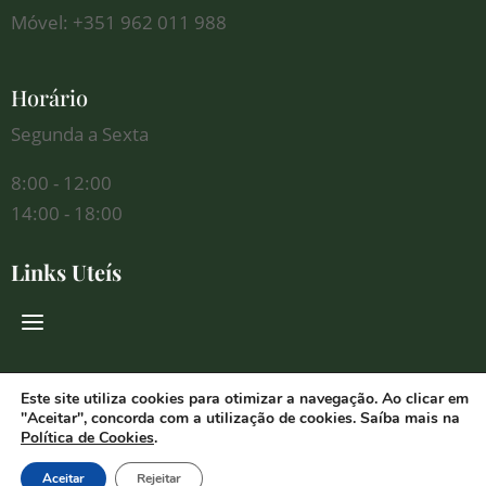
Móvel: +351 962 011 988
Horário
Segunda a Sexta
8:00 - 12:00
14:00 - 18:00
Links Uteís
Redes Sociais
Este site utiliza cookies para otimizar a navegação. Ao clicar em
"Aceitar", concorda com a utilização de cookies. Saíba mais na
Política de Cookies
.
Aceitar
Rejeitar
© 2026 Florália Comércio de Flores