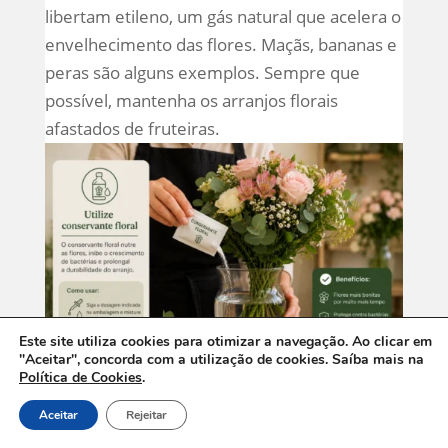
libertam etileno, um gás natural que acelera o
envelhecimento das flores. Maçãs, bananas e
peras são alguns exemplos. Sempre que
possível, mantenha os arranjos florais
afastados de fruteiras.
Este site utiliza cookies para otimizar a navegação. Ao clicar em
"Aceitar", concorda com a utilização de cookies. Saíba mais na
Política de Cookies
.
6. Utilize conservante floral
Os conservantes florais ajudam a nutrir as
Aceitar
Rejeitar
flores e a reduzir o desenvolvimento de